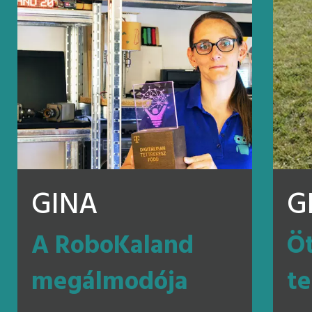
GINA
G
A RoboKaland
Öt
megálmodója
te