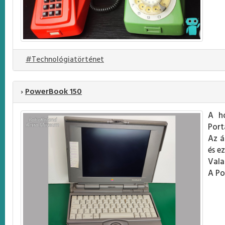
#Technológiatörténet
›
PowerBook 150
A h
Port
Az á
és e
Vala
A Po