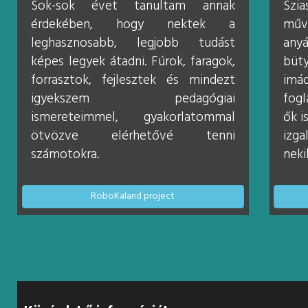
Sok-sok évet tanultam annak
Szi
érdekében, hogy nektek a
műv
leghasznosabb, legjobb tudást
anyá
képes legyek átadni. Fúrok, faragok,
büt
forrasztok, fejlesztek és mindezt
imá
igyekszem pedagógiai
fogl
ismereteimmel, gyakorlatommal
ők i
ötvözve elérhetővé tenni
izg
számotokra.
neki
RoboKaland project