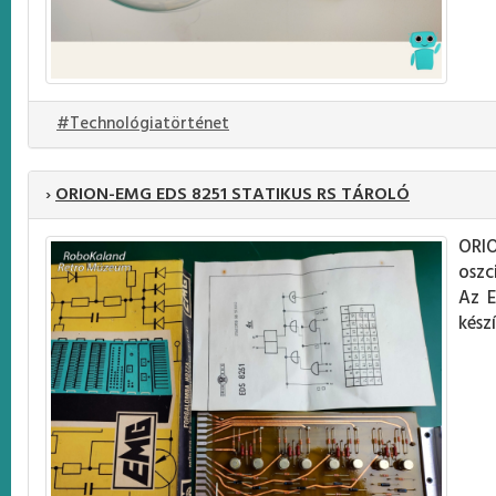
#Technológiatörténet
›
ORION-EMG EDS 8251 STATIKUS RS TÁROLÓ
ORI
oszc
Az E
készí