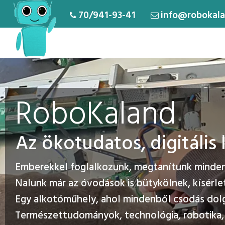
70/941-93-41
info@robokala
RoboKaland
Az ökotudatos, digitáli
Emberekkel foglalkozunk, megtanítunk mindenk
Nalunk már az óvodások is bütykölnek, kísérle
Egy alkotóműhely, ahol mindenből csodás dol
Természettudományok, technológia, robotika, 