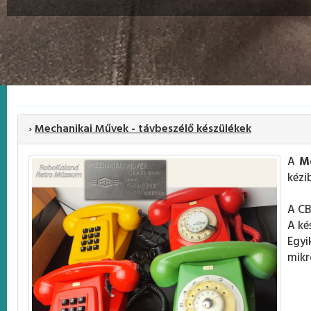
›
Mechanikai Művek - távbeszélő készülékek
A
M
kézi
A CB
A ké
Egyi
mikr