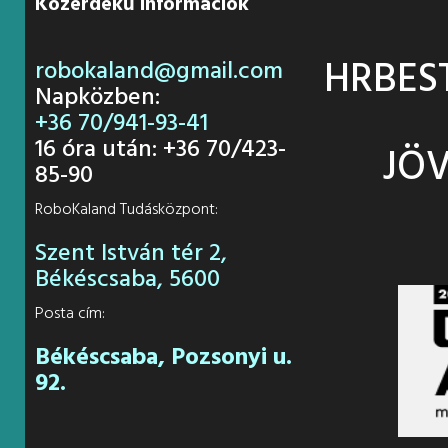
Közérdekű információk
HRBES
robokaland@gmail.com
Napközben:
+36 70/941-93-41
16 óra után: +36 70/423-
JÖV
85-90
RoboKaland Tudásközpont:
Szent István tér 2,
Békéscsaba, 5600
Posta cím:
Békéscsaba, Pozsonyi u.
92.