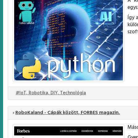
A Ro
egys
Így 
kül
szof
#IoT, Robotika, DIY, Technológia
›
RoboKaland - Cápák között, FORBES magazin.
Máso
Gyer