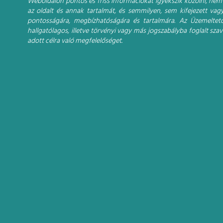
Weboldalon pontos és friss információkat igyekszik közölni, nem 
az oldalt és annak tartalmát, és semmilyen, sem kifejezett vagy
pontosságára, megbízhatóságára és tartalmára. Az Üzemeltet
hallgatólagos, illetve törvényi vagy más jogszabályba foglalt sz
adott célra való megfelelőséget.