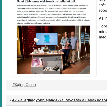
szét
robo
Az i
Több
mind
meg
#Sajtó, Cikkek
›
Akik a legnagyobb ajándékkal távoztak a Cápák közö