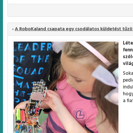
›
A RoboKaland csapata egy csodálatos küldetést tűzött
Lét
fenn
szól
vilá
Soka
pedi
indu
hogy
a fi