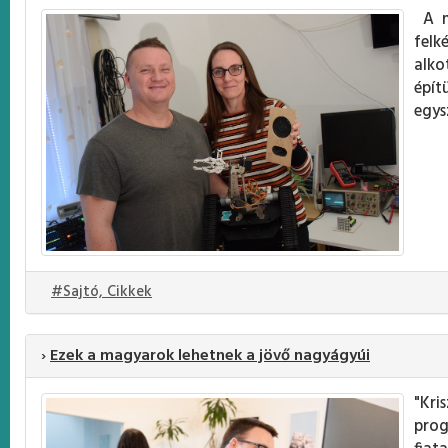
A mi
fel
alko
épít
egys
#Sajtó, Cikkek
›
Ezek a magyarok lehetnek a jövő nagyágyúi
"Kri
prog