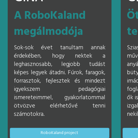
A RoboKaland
Öt
megálmodója
te
Sok-sok évet tanultam annak
Szi
érdekében, hogy nektek a
műv
leghasznosabb, legjobb tudást
anyá
képes legyek átadni. Fúrok, faragok,
büt
forrasztok, fejlesztek és mindezt
imá
igyekszem pedagógiai
fogl
ismereteimmel, gyakorlatommal
ők i
ötvözve elérhetővé tenni
izg
számotokra.
neki
RoboKaland project