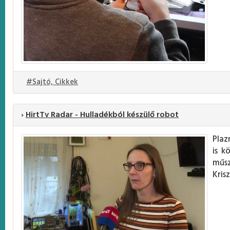
#Sajtó, Cikkek
›
HirtTv Radar - Hulladékból készülő robot
Plaz
is k
műsz
Kris