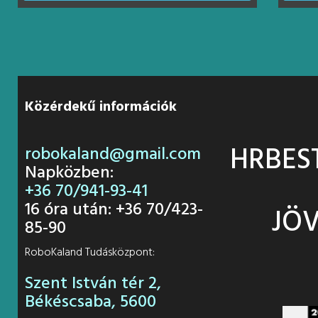
Közérdekű információk
HRBES
robokaland@gmail.com
Napközben:
+36 70/941-93-41
16 óra után: +36 70/423-
JÖV
85-90
RoboKaland Tudásközpont:
Szent István tér 2,
Békéscsaba, 5600