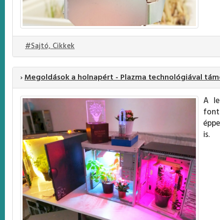
#Sajtó, Cikkek
›
Megoldások a holnapért - Plazma technológiával tám
A le
font
éppe
is.