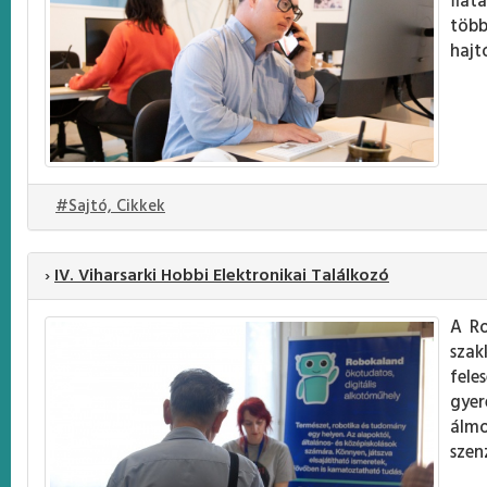
fiat
több
hajt
#Sajtó, Cikkek
›
IV. Viharsarki Hobbi Elektronikai Találkozó
A R
szak
fele
gyer
álmo
szen