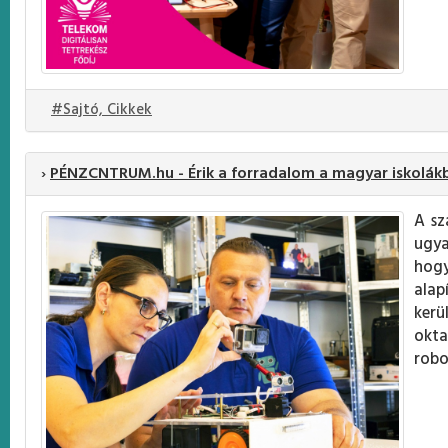
#Sajtó, Cikkek
›
PÉNZCNTRUM.hu - Érik a forradalom a magyar iskolákba
A sz
ugya
hog
alap
kerü
okta
robo