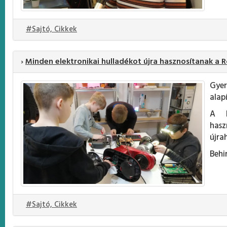
#Sajtó, Cikkek
›
Minden elektronikai hulladékot újra hasznosítanak 
Gyer
alapí
A k
hasz
újra
Behi
#Sajtó, Cikkek