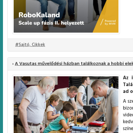
#Sajtó, Cikkek
›
A Vasutas művelődési házban találkoznak a hobbi ele
Az 
Talá
ad o
A sz
bizo
vide
kedv
szín