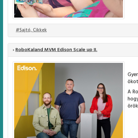
#Sajtó, Cikkek
›
RoboKaland MVM Edison Scale up II.
Gyer
ökot
A Ro
hogy
örök