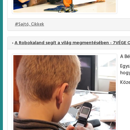
#Sajtó, Cikkek
›
A Robokaland segít a világ megmentésében - 7VÉGE Of
A Bé
Egys
hogy
Köze