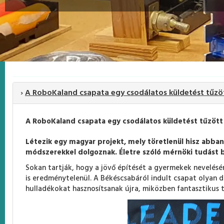
›
A RoboKaland csapata egy csodálatos küldetést tűzött
A RoboKaland csapata egy csodálatos küldetést tűzött
Létezik egy magyar projekt, mely töretlenül hisz abban
módszerekkel dolgoznak. Életre szóló mérnöki tudást bi
Sokan tartják, hogy a jövő építését a gyermekek nevelésé
is eredménytelenül. A Békéscsabáról indult csapat olyan d
hulladékokat hasznosítsanak újra, miközben fantasztikus t