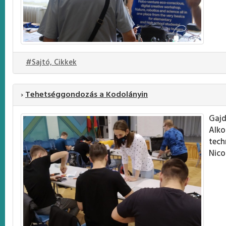
#Sajtó, Cikkek
›
Tehetséggondozás a Kodolányin
Gaj
Alk
tech
Nico