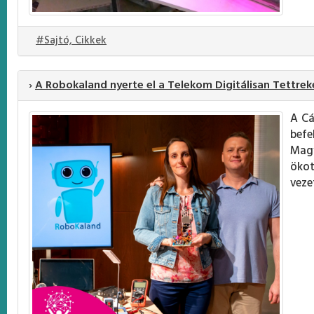
#Sajtó, Cikkek
›
A Robokaland nyerte el a Telekom Digitálisan Tettreké
A Cá
befe
Magy
ökot
veze