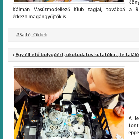
Köny
Kálmán Vasútmodellező Klub tagjai, továbbá a Ro
érkező magángyűjtők is.
#Sajtó, Cikkek
›
Egy élhető bolygóért, ökotudatos kutatókat, feltaláló
A le
font
éppe