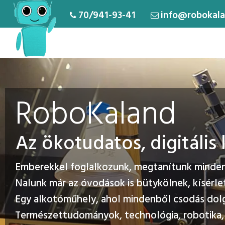
70/941-93-41
info@robokala
RoboKaland
Az ökotudatos, digitáli
Emberekkel foglalkozunk, megtanítunk mindenk
Nalunk már az óvodások is bütykölnek, kísérle
Egy alkotóműhely, ahol mindenből csodás dol
Természettudományok, technológia, robotika, 