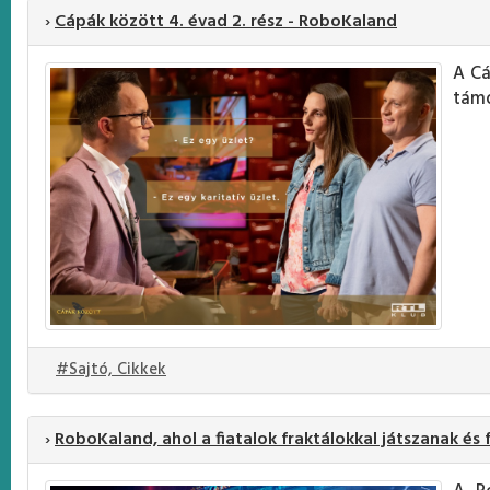
›
Cápák között 4. évad 2. rész - RoboKaland
A Cá
támo
#Sajtó, Cikkek
›
RoboKaland, ahol a fiatalok fraktálokkal játszanak é