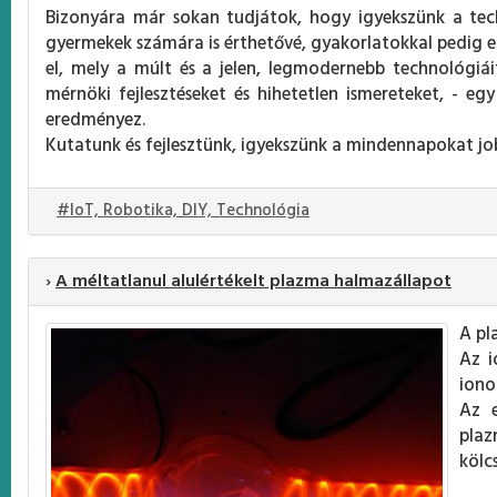
Bizonyára már sokan tudjátok, hogy igyekszünk a tec
gyermekek számára is érthetővé, gyakorlatokkal pedig e
el, mely a múlt és a jelen, legmodernebb technológiái
mérnöki fejlesztéseket és hihetetlen ismereteket, - eg
eredményez.
Kutatunk és fejlesztünk, igyekszünk a mindennapokat jo
#IoT, Robotika, DIY, Technológia
›
A méltatlanul alulértékelt plazma halmazállapot
A pl
Az i
iono
Az 
pla
kölc