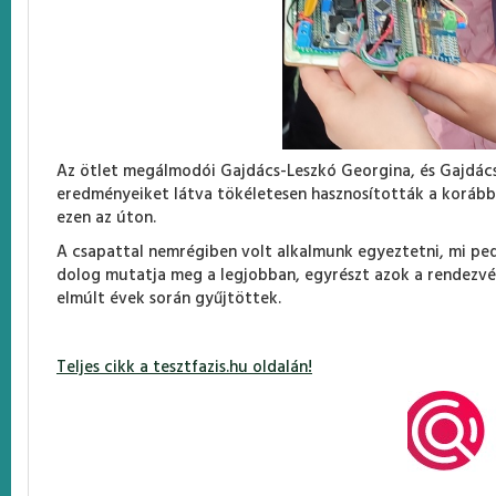
Az ötlet megálmodói Gajdács-Leszkó Georgina, és Gajdács K
eredményeiket látva tökéletesen hasznosították a korább
ezen az úton.
A csapattal nemrégiben volt alkalmunk egyeztetni, mi pe
dolog mutatja meg a legjobban, egyrészt azok a rendezvé
elmúlt évek során gyűjtöttek.
Teljes cikk a tesztfazis.hu oldalán!