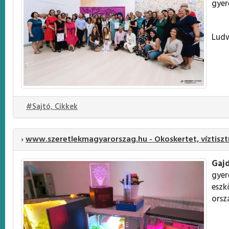
gyer
Ludw
#Sajtó, Cikkek
›
www.szeretlekmagyarorszag.hu - Okoskertet, víztisztí
Gaj
gyer
eszk
orsz