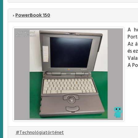
›
PowerBook 150
A h
Port
Az á
és e
Vala
A Po
#Technológiatörténet