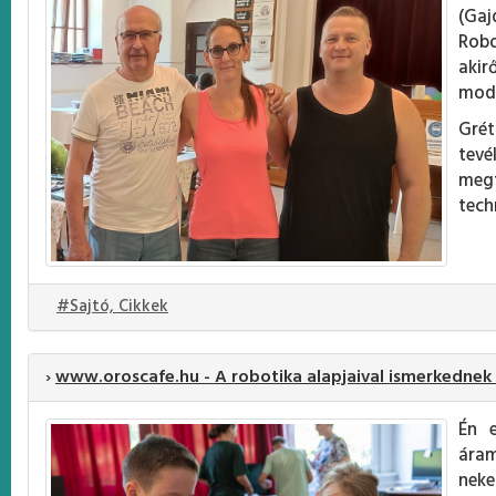
(Gaj
Robo
akir
mode
Grét
tevé
megt
tech
#Sajtó, Cikkek
›
www.oroscafe.hu - A robotika alapjaival ismerkedne
Én e
áram
neke