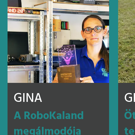
GINA
G
A RoboKaland
Öt
megálmodója
te