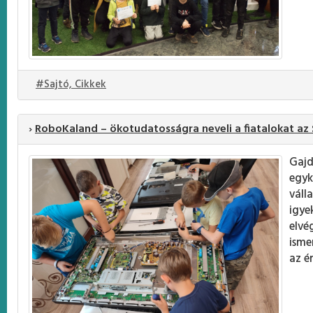
#Sajtó, Cikkek
›
RoboKaland – ökotudatosságra neveli a fiatalokat az 
Gajd
egyk
váll
igye
elvé
isme
az é