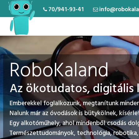
70/941-93-41
info@robokala
RoboKaland
Az ökotudatos, digitáli
Emberekkel foglalkozunk, megtanítunk mindenk
Nalunk már az óvodások is bütykölnek, kísérle
Egy alkotóműhely, ahol mindenből csodás dol
Természettudományok, technológia, robotika, 