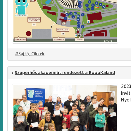
#Sajtó, Cikkek
›
Szuperhős akadémiát rendezett a RoboKaland
2023
invi
Nyol