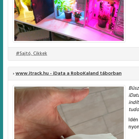
#Sajtó, Cikkek
›
www.itrack.hu - iData a RoboKaland táborban
Büsz
iDat
indí
tudo
Idé
nyom