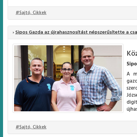
#Sajtó, Cikkek
›
Sipos Gazda az újrahasznosítást népszerűsítette a c
Köz
Sipo
A mű
gazd
szer
Józs
digi
újha
#Sajtó, Cikkek