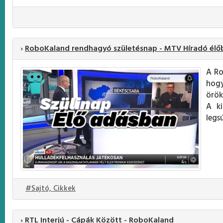
›
RoboKaland rendhagyó születésnap - MTV Híradó élő
A Ro
hogy
örök
A ki
legs
#Sajtó, Cikkek
›
RTL Interjú - Cápák Között - RoboKaland