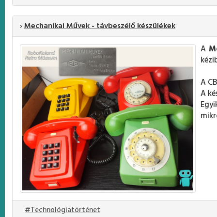
›
Mechanikai Művek - távbeszélő készülékek
A
M
kézi
A CB
A ké
Egyi
mikr
#Technológiatörténet