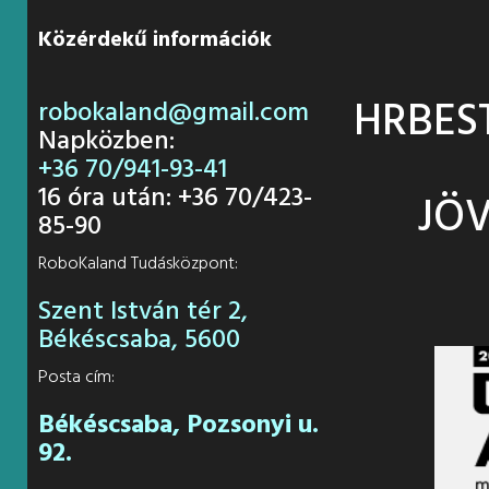
Közérdekű információk
HRBES
robokaland@gmail.com
Napközben:
+36 70/941-93-41
16 óra után: +36 70/423-
JÖV
85-90
RoboKaland Tudásközpont:
Szent István tér 2,
Békéscsaba, 5600
Posta cím:
Békéscsaba, Pozsonyi u.
92.