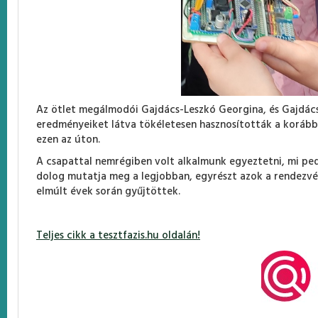
Az ötlet megálmodói Gajdács-Leszkó Georgina, és Gajdács K
eredményeiket látva tökéletesen hasznosították a korább
ezen az úton.
A csapattal nemrégiben volt alkalmunk egyeztetni, mi pe
dolog mutatja meg a legjobban, egyrészt azok a rendezvé
elmúlt évek során gyűjtöttek.
Teljes cikk a tesztfazis.hu oldalán!