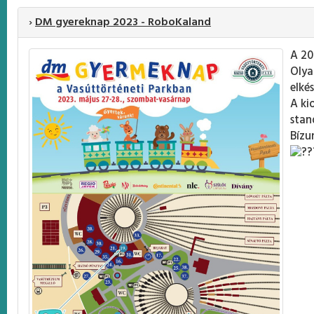
›
DM gyereknap 2023 - RoboKaland
A 20
Olya
elkés
A ki
stan
Bízu