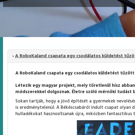
›
A RoboKaland csapata egy csodálatos küldetést tűzött
A RoboKaland csapata egy csodálatos küldetést tűzött
Létezik egy magyar projekt, mely töretlenül hisz abban
módszerekkel dolgoznak. Életre szóló mérnöki tudást bi
Sokan tartják, hogy a jövő építését a gyermekek nevelésé
is eredménytelenül. A Békéscsabáról indult csapat olyan d
hulladékokat hasznosítsanak újra, miközben fantasztikus t