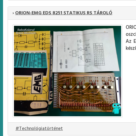
›
ORION-EMG EDS 8251 STATIKUS RS TÁROLÓ
ORI
oszc
Az E
készí
#Technológiatörténet