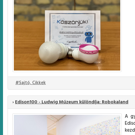
#Sajtó, Cikkek
›
Edison100 - Ludwig Múzeum különdíja: Robokaland
A gy
Edis
kezd