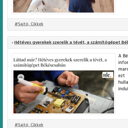
#Sajtó, Cikkek
›
Hétéves gyerekek szerelik a tévét, a számítógépet B
A Bé
info
maró
ezt 
hull
indu
#Sajtó, Cikkek