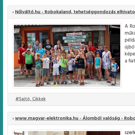
›
Nőiváltó.hu - Robokaland, tehetséggondozás elhivat
A Ro
műkö
péld
újbó
képe
a fi
#Sajtó, Cikkek
›
www.magyar-elektronika.hu - Álomból valóság - Rob
szer