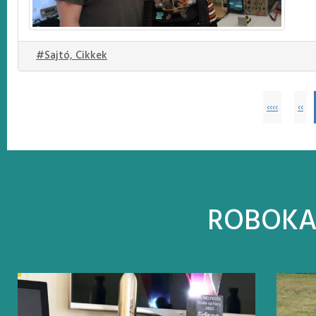
#Sajtó, Cikkek
‹‹‹‹
‹‹
ROBOK