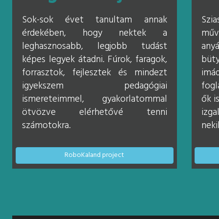
Sok-sok évet tanultam annak
Szi
érdekében, hogy nektek a
műv
leghasznosabb, legjobb tudást
anyá
képes legyek átadni. Fúrok, faragok,
büt
forrasztok, fejlesztek és mindezt
imá
igyekszem pedagógiai
fogl
ismereteimmel, gyakorlatommal
ők i
ötvözve elérhetővé tenni
izg
számotokra.
neki
RoboKaland project