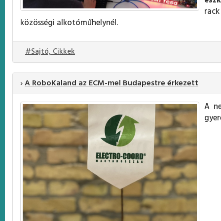
eszk
rack
közösségi alkotóműhelynél.
#Sajtó, Cikkek
›
A RoboKaland az ECM-mel Budapestre érkezett
A ne
gyer