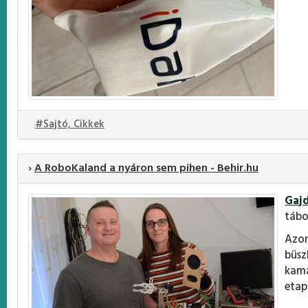
#Sajtó, Cikkek
›
A RoboKaland a nyáron sem pihen - Behir.hu
Gajd
tábo
Azon
büsz
kama
etap