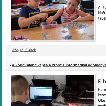
A tá
kísé
tevé
#Sajtó, Cikkek
›
A RoboKaland kapta a ProofIT informatikai adomány
E-h
Hama
ker
Öko