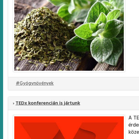
#Gyógynövények
›
TEDx konferencián is jártunk
A TE
érde
köze