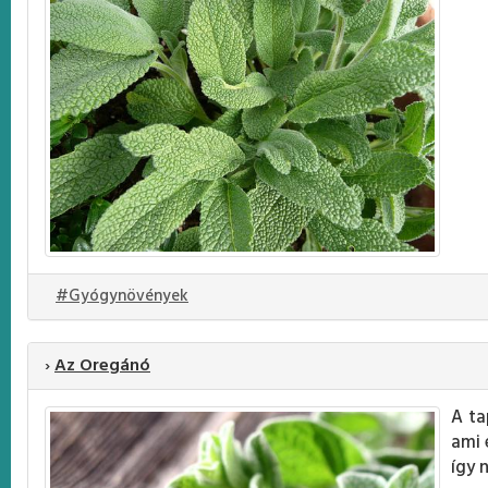
#Gyógynövények
›
Az Oregánó
A ta
ami 
így 