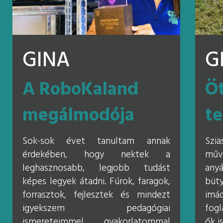
GINA
G
A RoboKaland
Öt
megálmodója
te
Sok-sok évet tanultam annak
Szi
érdekében, hogy nektek a
műv
leghasznosabb, legjobb tudást
anyá
képes legyek átadni. Fúrok, faragok,
büt
forrasztok, fejlesztek és mindezt
imá
igyekszem pedagógiai
fogl
ismereteimmel, gyakorlatommal
ők i