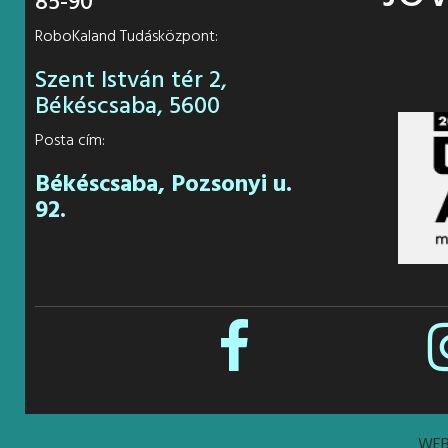
85-90
RoboKaland Tudásközpont:
Szent István tér 2,
Békéscsaba, 5600
Posta cím:
Békéscsaba, Pozsonyi u.
92.
WEB