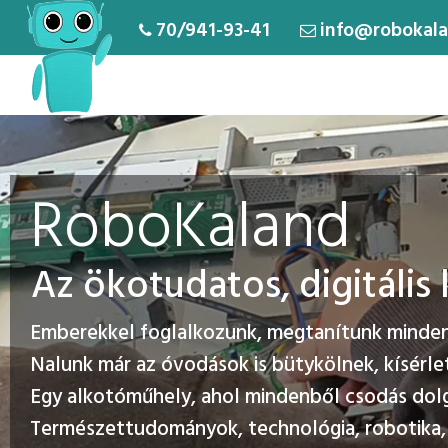
70/941-93-41
info@robokala
RoboKaland
Az ökotudatos, digitáli
Emberekkel foglalkozunk, megtanítunk mindenk
Nalunk már az óvodások is bütykölnek, kísérle
Egy alkotóműhely, ahol mindenből csodás dol
Természettudományok, technológia, robotika, 