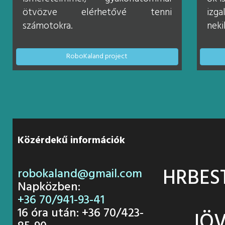
ötvözve elérhetővé tenni
izg
számotokra.
neki
RoboKaland project
Közérdekű információk
HRBES
robokaland@gmail.com
Napközben:
+36 70/941-93-41
16 óra után: +36 70/423-
JÖV