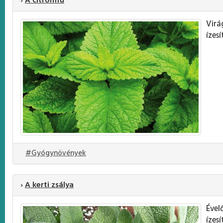
›
A citromfű
Virá
ízes
#Gyógynövények
›
A kerti zsálya
Ével
ízes